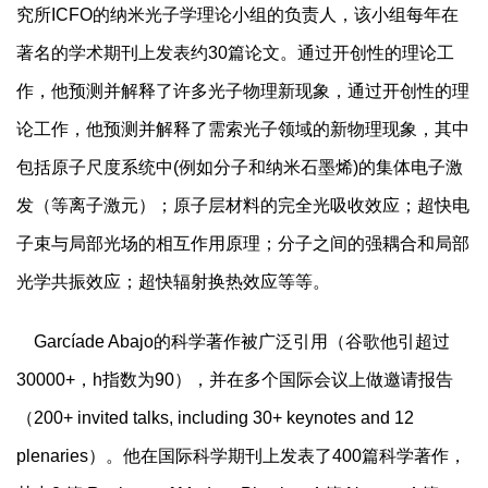
究所
ICFO
的纳米光子学理论小组的负责人，该小组每年在
著名的学术期刊上发表约
30
篇论文。通过开创性的理论工
作，他预测并解释了许多光子物理新现象，通过开创性的理
论工作，他预测并解释了需索光子领域的新物理现象，其中
包括原子尺度系统中
(
例如分子和纳米石墨烯
)
的集体电子激
发（等离子激元）；原子层材料的完全光吸收效应；超快电
子束与局部光场的相互作用原理；分子之间的强耦合和局部
光学共振效应；超快辐射换热效应等等。
Garc
í
ade Abajo
的科学著作被广泛引用（谷歌他引超过
30000+
，
h
指数为
90
），并在多个国际会议上做邀请报告
（
200+ invited talks, including 30+ keynotes and 12
plenaries
）。他在国际科学期刊上发表了
400
篇科学著作，